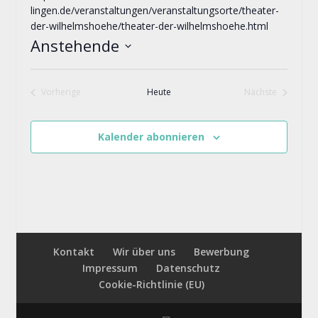
lingen.de/veranstaltungen/veranstaltungsorte/theater-
der-wilhelmshoehe/theater-der-wilhelmshoehe.html
Anstehende
Datum
wählen.
Vorherige
Heute
Nächste
Veranstaltungen
Veranstaltung
Kalender abonnieren
Kontakt
Wir über uns
Bewerbung
Impressum
Datenschutz
Cookie-Richtlinie (EU)