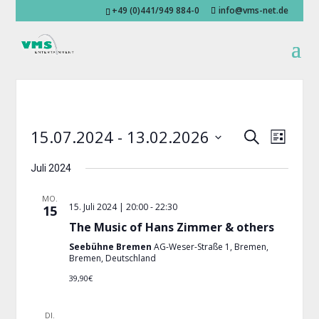
+49 (0)441/949 884-0
info@vms-net.de
Veransta
Veran
15.07.2024
 - 
13.02.2026
Suche
Liste
Ansic
Suche
Datum
Navig
und
Juli 2024
wählen.
Ansichten
MO.
Navigati
15. Juli 2024 | 20:00
-
22:30
15
The Music of Hans Zimmer & others
Seebühne Bremen
AG-Weser-Straße 1, Bremen,
Bremen, Deutschland
39,90€
DI.