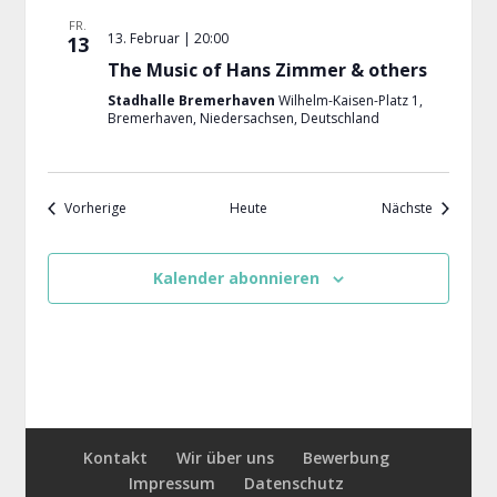
FR.
13. Februar | 20:00
13
The Music of Hans Zimmer & others
Stadhalle Bremerhaven
Wilhelm-Kaisen-Platz 1,
Bremerhaven, Niedersachsen, Deutschland
Veranstaltungen
Veranstal
Vorherige
Heute
Nächste
Kalender abonnieren
Kontakt
Wir über uns
Bewerbung
Impressum
Datenschutz