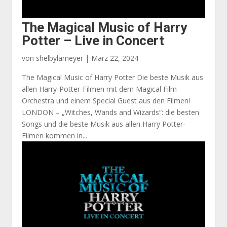
The Magical Music of Harry
Potter – Live in Concert
von
shelbylameyer
|
März 22, 2024
The Magical Music of Harry Potter Die beste Musik aus
allen Harry-Potter-Filmen mit dem Magical Film
Orchestra und einem Special Guest aus den Filmen!
LONDON – „Witches, Wands and Wizards“: die besten
Songs und die beste Musik aus allen Harry Potter-
Filmen kommen in...